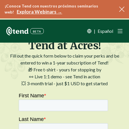
¡Conoce Tend con nuestros próximos seminarios
Explora Webinars →
web!
Thanks for Visiting
|
Español
BETA
Tend at Acres!
Fill out the quick form below to claim your perks and be
entered to win a 1-year subscription of Tend!
🎁 Free t-shirt - yours for stopping by
👀 Live 1:1 demo - see Tend in action
💥 3-month trial - just $1 USD to get started